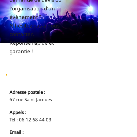
l'organisation d'un
évènement ?
N'hésitez pas à nous
contacter.
Réponse rapide et
garantie !
Adresse postale :
67 rue Saint Jacques
Appels :
Tél :
06 12 68 44 03
Email :