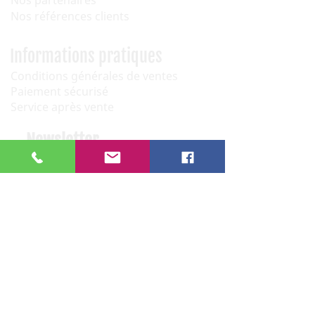
Nos partenaires
Nos références clients
Informations pratiques
Conditions générales de ventes
Paiement sécurisé
Service après vente
Newsletter
OK
Nous contacter
06 12 68 44 03
: Philippe (Paris)
06 08 30 32 29
: Nicolas (Narbonne)