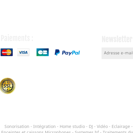
Paiements :
Newsletter
Sonorisation
-
Intégration - Home studio
-
DJ
-
Vidéo
-
Eclairage
Enceintes et caissons
Microphones
-
Systemes hf
-
Traitements du