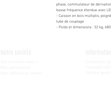
phase, commutateur de dérivation
basse fréquence étendue avec LED
- Caisson en bois multiplis, poi
tube de couplage
- Poids et dimensions : 32 kg, 68
Notre société
Informatio
Qui sommes nous ?
Conditions g
Paiement séc
Nos partenaires
Service après
Nos références clients