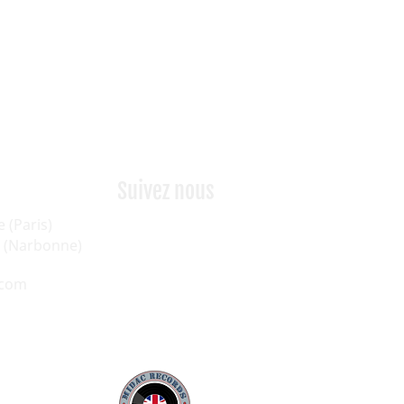
Suivez nous
e (Paris)
as (Narbonne)
.com