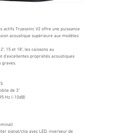
actifs Truesonic V2 offre une puissance
ession acoustique supérieure aux modèles
, 15 et 18", les caissons au
t d'excellentes propriétés acoustiques
s graves.
MS
obile de 3"
95 Hz (-10dB)
ominal)
iter signal/clip avec LED, inverseur de