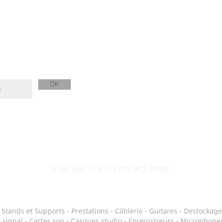
OK
N° de siret 515 375 046 RCS PARIS
-
Stands et Supports
-
Prestations
-
Câblerie
-
Guitares
-
Destockage
 signal
-
Cartes son
-
Casques studio
-
Enregistreurs
-
Microphones