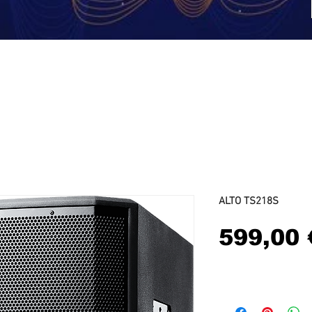
DJ
Vidéo
Eclairage
Stands et Supports
Cabl
ALTO TS218S
599,00 