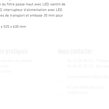
 du filtre passe-haut avec LED, switch de
, interrupteur d'alimentation avec LED
gnées de transport et embase 35 mm pour
0 x 525 x 630 mm
ns pratiques
Nous contacter
énérales de ventes
06 12 68 44 03 : Philipp
urisé
06 08 30 32 29 : Nicol
 vente
sonorythme.fr@gmail
67 rue Saint Jacques
75005 Paris