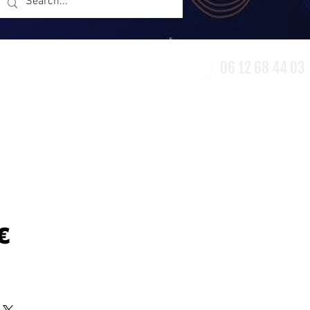
06 12 68 44 03
erie
Accessoires
Destockage
Prix
€