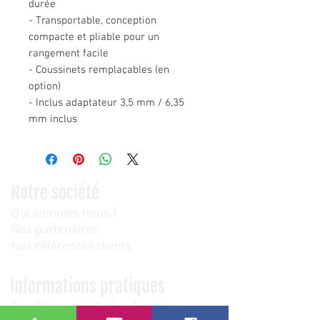
durée
- Transportable, conception
compacte et pliable pour un
rangement facile
- Coussinets remplaçables (en
option)
- Inclus adaptateur 3,5 mm / 6,35
mm inclus
Notre société
Qui sommes nous ?
Nos partenaires
Nos références clients
Informations pratiques
Conditions générales de ventes