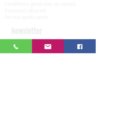
Conditions générales de ventes
Paiement sécurisé
Service après vente
Newsletter
OK
Nous contacter
06 12 68 44 03
: Philippe (Paris)
06 08 30 32 29
: Nicolas (Narbonne)
sonorythme.fr@gmail.com
67 rue Saint Jacques
75005 Paris