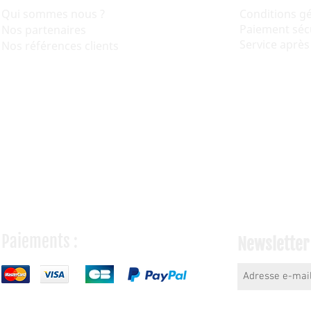
Qui sommes nous ?
Conditions g
Paiement séc
Nos partenaires
Service après
Nos références clients
Paiements :
Newsletter