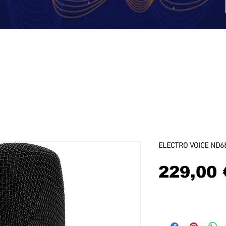
DJ
Vidéo
Eclairage
Stands et Supports
Cabl
ELECTRO VOICE ND6
229,00 