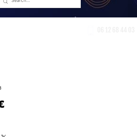
06 12 68 44 03
erie
Accessoires
Destockage
8
Prix
€