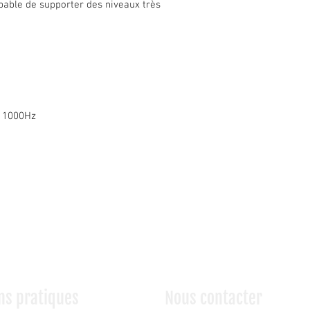
apable de supporter des niveaux très
 11000Hz
ns pratiques
Nous contacter