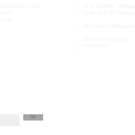
énérales de ventes
06 12 68 44 03 : Philipp
urisé
06 08 30 32 29 : Nicol
 vente
sonorythme.fr@gmail
67 rue Saint Jacques
75005 Paris
OK