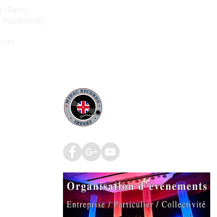
e (Paris)
as (Narbonne)
.com