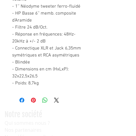
- 1’’ Néodyme tweeter ferro-fluidé
- HP Basse 6’’ memb. composite
d’Aramide
- Filtre 24 dB/Oct.
- Réponse en fréquences: 48Hz-
20kHz à +/- 2 dB
- Connectique XLR et Jack 6,35mm
symétriques et RCA asymétriques
- Blindée
- Dimensions en cm (HxLxP):
32x22,5x26,5
- Poids: 8,7kg
Notre société
Qui sommes nous ?
Nos partenaires