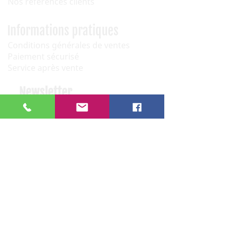
Nos références clients
Informations pratiques
Conditions générales de ventes
Paiement sécurisé
Service après vente
Newsletter
OK
Nous contacter
06 12 68 44 03
: Philippe (Paris)
06 08 30 32 29
: Nicolas (Narbonne)
sonorythme.fr@gmail.com