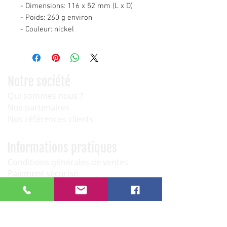
- Dimensions: 116 x 52 mm (L x D)
- Poids: 260 g environ
- Couleur: nickel
Notre société
Qui sommes nous ?
Nos partenaires
Nos références clients
Informations pratiques
Conditions générales de ventes
Paiement sécurisé
Service après vente
Newsletter