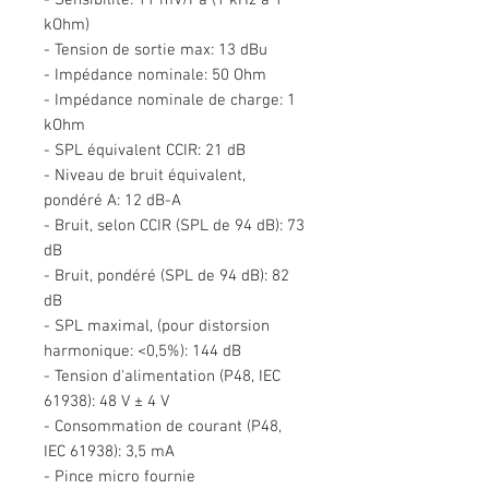
- Sensibilité: 11 mV/Pa (1 kHz à 1
kOhm)
- Tension de sortie max: 13 dBu
- Impédance nominale: 50 Ohm
- Impédance nominale de charge: 1
kOhm
- SPL équivalent CCIR: 21 dB
- Niveau de bruit équivalent,
pondéré A: 12 dB-A
- Bruit, selon CCIR (SPL de 94 dB): 73
dB
- Bruit, pondéré (SPL de 94 dB): 82
dB
- SPL maximal, (pour distorsion
harmonique: <0,5%): 144 dB
- Tension d'alimentation (P48, IEC
61938): 48 V ± 4 V
- Consommation de courant (P48,
IEC 61938): 3,5 mA
- Pince micro fournie