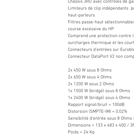
Châssis 3RU avec contrôles de gai
Limiteurs de clip indépendants po
haut-parleurs
Filtres passe-haut sélectionnable
course excessive du HP
Comprend une protection contre le
surcharges thermique et les court
Connecteurs d’entrées sur Euroblo
Connecteur DataPort V2 non comp
2x 450 W sous 8 Ohms
2x 650 W sous 4 Ohms
2x 1200 W sous 2 Ohms
1x 1500 W (bridgé) sous 8 Ohms
1x 2400 W (bridgé) sous 4 Ohms
Rapport signal/bruit = 100dB
Distorsion (SMPTE-IM) < 0.02%
Sensibilité d'entrée sous 8 Ohms =
Dimensions = 133 x 483 x 400 / 
Poids = 24 Kg