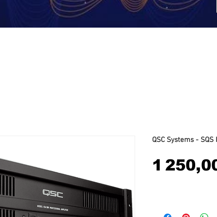
DJ
Vidéo
Eclairage
Stands et Supports
Cabl
QSC Systems - SQS 
1 250,0