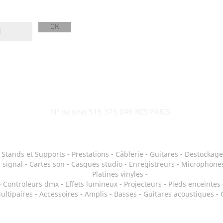
OK
N° de siret 515 375 046 RCS PARIS
-
Stands et Supports
-
Prestations
-
Câblerie
-
Guitares
-
Destockage
 signal
-
Cartes son
-
Casques studio
-
Enregistreurs
-
Microphones
Platines vinyles
-
-
Controleurs dmx
-
Effets lumineux
-
Projecteurs
-
Pieds enceintes
ultipaires
-
Accessoires
-
Amplis
-
Basses
-
Guitares acoustiques
-