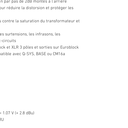
n par pas de 2dB montés à l'arrière
ur réduire la distorsion et protéger les
s contre la saturation du transformateur et
s surtensions, les infrasons, les
-circuits
ck et XLR 3 pôles et sorties sur Euroblock
atible avec Q-SYS, BASE ou CM16a
 1.07 V (+ 2.8 dBu)
3RU