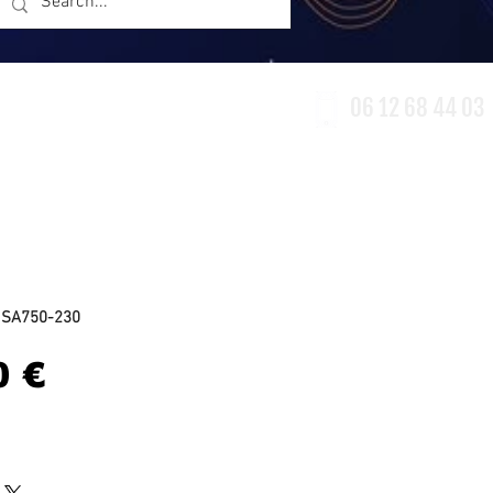
06 12 68 44 03
erie
Accessoires
Destockage
ISA750-230
Prix
0 €