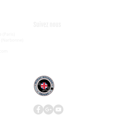
Suivez nous
e (Paris)
as (Narbonne)
.com