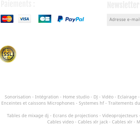
Paiements :
Newsletter
Sonorisation
-
Intégration - Home studio
-
DJ
-
Vidéo
-
Eclairage
Enceintes et caissons
Microphones
-
Systemes hf
-
Traitements du
Tables de mixage dj
-
Ecrans de projections
-
Videoprojecteurs
Cables video
-
Cables xlr jack
-
Cables xlr
-
M