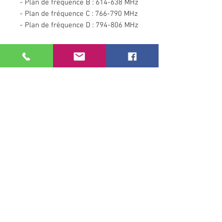
- Plan de fréquence B : 614-638 MHz
- Plan de fréquence C : 766-790 MHz
- Plan de fréquence D : 794-806 MHz
Notre société
Qui sommes nous ?
Nos partenaires
Nos références clients
Informations pratiques
Conditions générales de ventes
Paiement sécurisé
Service après vente
Newsletter