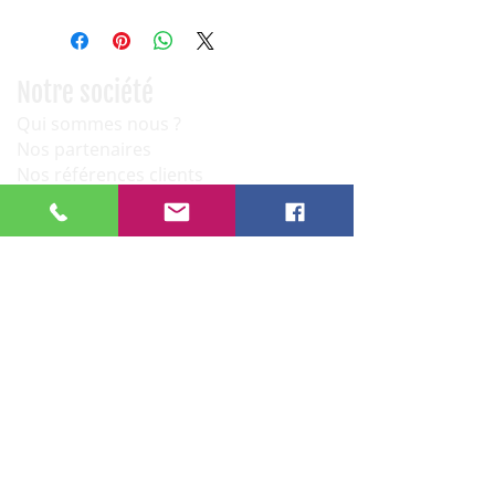
Notre société
Qui sommes nous ?
Nos partenaires
Nos références clients
Informations pratiques
Conditions générales de ventes
Paiement sécurisé
Service après vente
Newsletter
OK